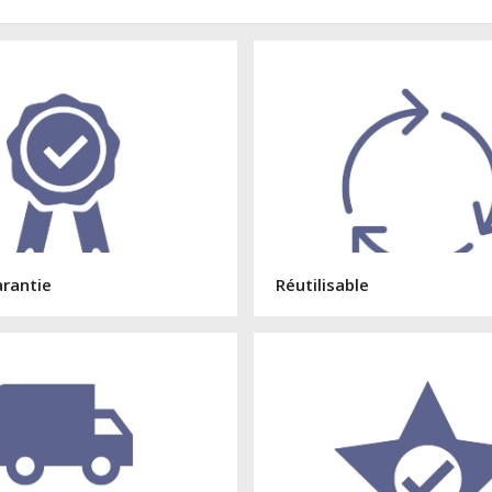
arantie
Réutilisable