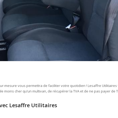
-mesure vous permettra de faciliter votre quotidien ! Lesaffre Utilitaire
e moins cher qu’un multivan, de récupérer la TVA et de ne pas payer de TV
ec Lesaffre Utilitaires